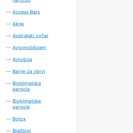
Access Bars
Akne
Avstralski ovčar
Avtomobilizem
Avtošola
Barve za obrvi
Bioklimatska
pergola
Bioklimatske
pergole
Botox
Breitling