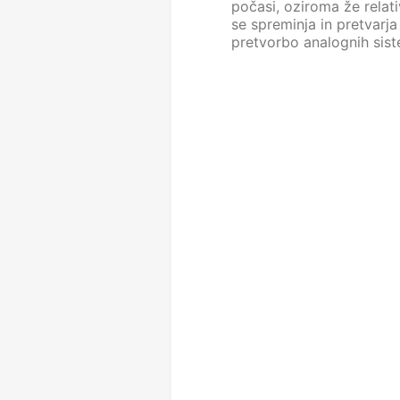
počasi, oziroma že relati
se spreminja in pretvarja
pretvorbo analognih sis