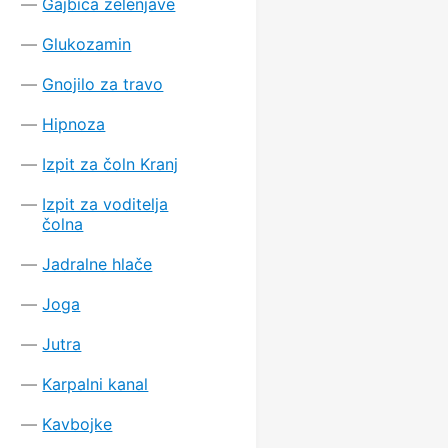
Gajbica zelenjave
Glukozamin
Gnojilo za travo
Hipnoza
Izpit za čoln Kranj
Izpit za voditelja
čolna
Jadralne hlače
Joga
Jutra
Karpalni kanal
Kavbojke