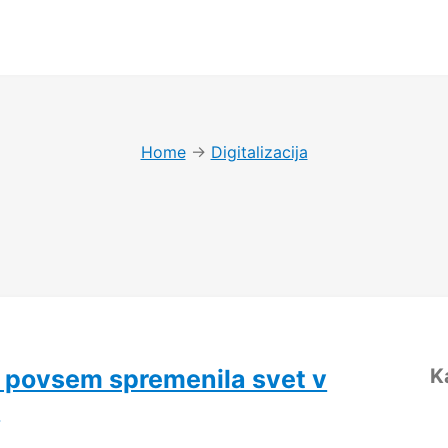
Home
→
Digitalizacija
je povsem spremenila svet v
K
o