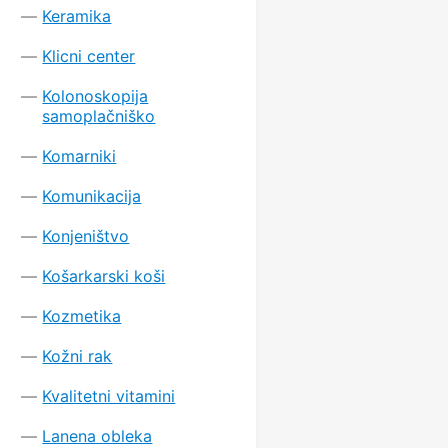
Keramika
Klicni center
Kolonoskopija
samoplačniško
Komarniki
Komunikacija
Konjeništvo
Košarkarski koši
Kozmetika
Kožni rak
Kvalitetni vitamini
Lanena obleka