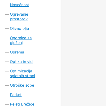
Nosečnost
Ogrevanje
prostorov
Olivno olje
Opornica za
gleženj
Oprema
Optika in vid
Optimizacija
spletnih strani
Otroške sobe
Parket
Peleti Brežice