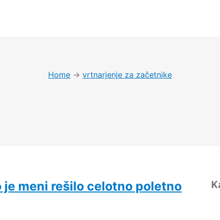
Home
→
vrtnarjenje za začetnike
o je meni rešilo celotno poletno
K