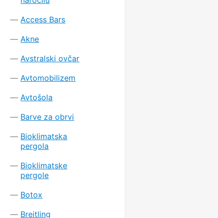
Access Bars
Akne
Avstralski ovčar
Avtomobilizem
Avtošola
Barve za obrvi
Bioklimatska
pergola
Bioklimatske
pergole
Botox
Breitling