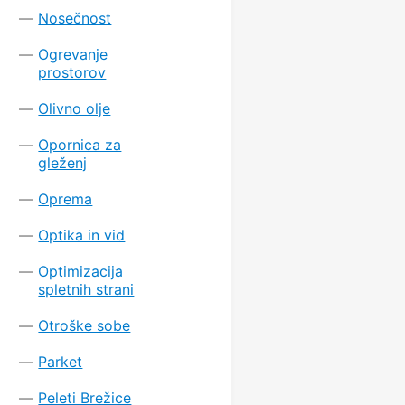
Nosečnost
Ogrevanje
prostorov
Olivno olje
Opornica za
gleženj
Oprema
Optika in vid
Optimizacija
spletnih strani
Otroške sobe
Parket
Peleti Brežice