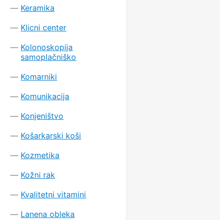
Keramika
Klicni center
Kolonoskopija
samoplačniško
Komarniki
Komunikacija
Konjeništvo
Košarkarski koši
Kozmetika
Kožni rak
Kvalitetni vitamini
Lanena obleka