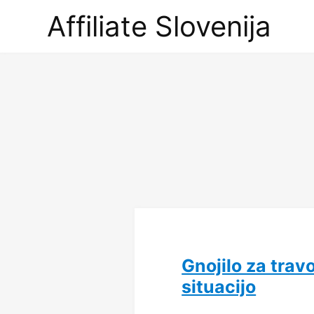
Affiliate
Affiliate Slovenija
Slovenija
Gnojilo za trav
situacijo