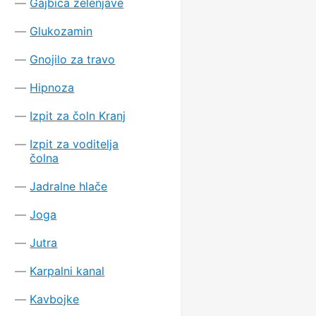
Gajbica zelenjave
Glukozamin
Gnojilo za travo
Hipnoza
Izpit za čoln Kranj
Izpit za voditelja
čolna
Jadralne hlače
Joga
Jutra
Karpalni kanal
Kavbojke