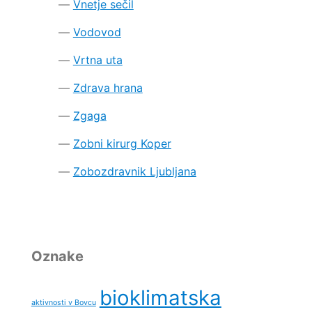
Vnetje sečil
Vodovod
Vrtna uta
Zdrava hrana
Zgaga
Zobni kirurg Koper
Zobozdravnik Ljubljana
Oznake
bioklimatska
aktivnosti v Bovcu