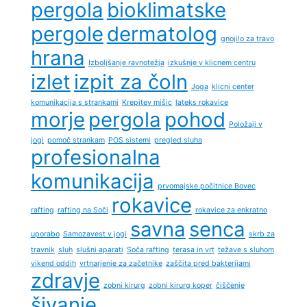
pergola
bioklimatske
pergole
dermatolog
gnojilo za travo
hrana
Izboljšanje ravnotežja
izkušnje v klicnem centru
izlet
izpit za čoln
Joga
klicni center
komunikacija s strankami
Krepitev mišic
lateks rokavice
morje
pergola
pohod
Položaji v
jogi
pomoč strankam
POS sistemi
pregled sluha
profesionalna
komunikacija
prvomajske počitnice Bovec
rokavice
rafting
rafting na Soči
rokavice za enkratno
savna
senca
uporabo
Samozavest v jogi
skrb za
travnik
sluh
slušni aparati
Soča rafting
terasa in vrt
težave s sluhom
vikend oddih
vrtnarjenje za začetnike
zaščita pred bakterijami
zdravje
zobni kirurg
zobni kirurg koper
čiščenje
šivanje