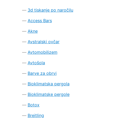
3d tiskanje po naročilu
Access Bars
Akne
Avstralski ovčar
Avtomobilizem
Avtošola
Barve za obrvi
Bioklimatska pergola
Bioklimatske pergole
Botox
Breitling