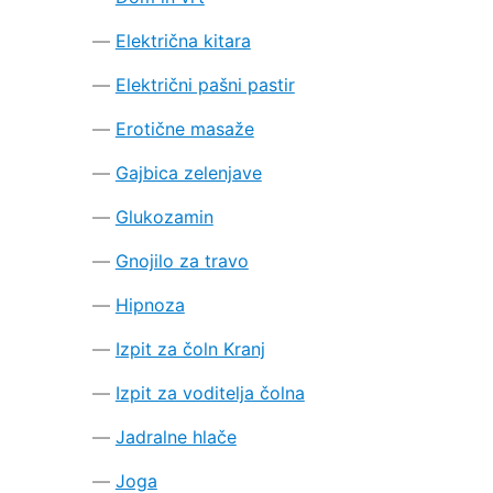
Električna kitara
Električni pašni pastir
Erotične masaže
Gajbica zelenjave
Glukozamin
Gnojilo za travo
Hipnoza
Izpit za čoln Kranj
Izpit za voditelja čolna
Jadralne hlače
Joga