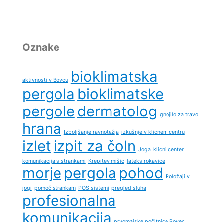
Oznake
bioklimatska
aktivnosti v Bovcu
pergola
bioklimatske
pergole
dermatolog
gnojilo za travo
hrana
Izboljšanje ravnotežja
izkušnje v klicnem centru
izlet
izpit za čoln
Joga
klicni center
komunikacija s strankami
Krepitev mišic
lateks rokavice
morje
pergola
pohod
Položaji v
jogi
pomoč strankam
POS sistemi
pregled sluha
profesionalna
komunikacija
prvomajske počitnice Bovec