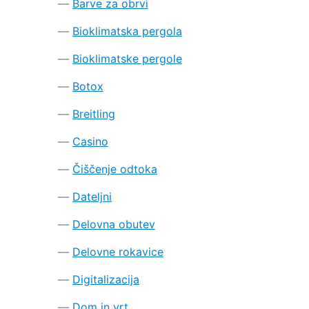
Barve za obrvi
Bioklimatska pergola
Bioklimatske pergole
Botox
Breitling
Casino
Čiščenje odtoka
Dateljni
Delovna obutev
Delovne rokavice
Digitalizacija
Dom in vrt