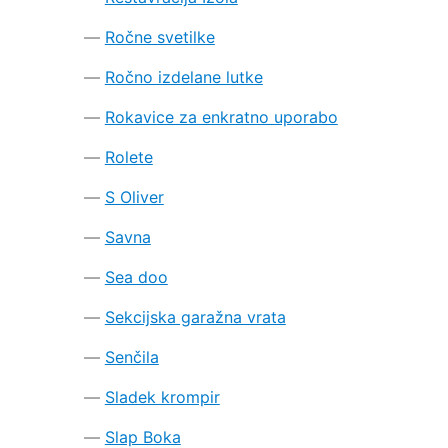
Ročne svetilke
Ročno izdelane lutke
Rokavice za enkratno uporabo
Rolete
S Oliver
Savna
Sea doo
Sekcijska garažna vrata
Senčila
Sladek krompir
Slap Boka