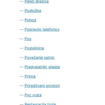
Peleti Brežice
Podložke
Pohod
Popravilo telefonov
Pos
Posteljnina
Povečanje ustnic
Predvajalniki glasbe
Prince
Prireditveni prostori
Pvc vrata
Restavracija Izola