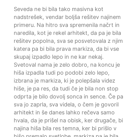
Seveda ne bi bila tako masivna kot
nadstrešek, vendar boljša rešitev najinem
primeru. Na hitro sva spremenila načrt in
naredila, kot je rekel arhitekt, da pa je bila
rešitev popolna, sva se posvetovala z njim
katera pa bi bila prava markiza, da bi vse
skupaj izpadlo lepo in ne kar nekaj.
Svetoval nama je zelo dobro, na koncu je
hiša izpadla tudi po podobi zelo lepo,
izbrana je markiza, ki je polepšala videz
hiše, je pa res, da tudi če je bila non stop
odprta je bilo dovolj sonca in sence. Če pa
sva jo zaprla, sva videla, o čem je govoril
arhitekt in še danes lahko rečeva samo
hvala, da je prišel na obisk, ker drugače, bi
najina hiša bila res temna, ker bi prišlo v
hišo premalo svetlobe, markiza pa je bila