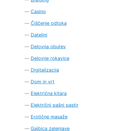
Casino
Čiščenje odtoka
Dateljni
Delovna obutev
Delovne rokavice
Digitalizacija
Dom in vrt
Električna kitara
Električni pašni pastir
Erotične masaže
Gajbica zelenjave