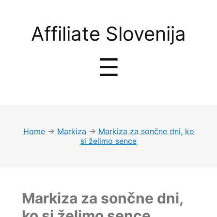
Affiliate
Affiliate Slovenija
Slovenija
Menu
☰
Home
→
Markiza
→
Markiza za sončne dni, ko
si želimo sence
Markiza za sončne dni,
ko si želimo sence