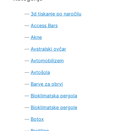
3d tiskanje po naročilu
Access Bars
Akne
Avstralski ovčar
Avtomobilizem
Avtošola
Barve za obrvi
Bioklimatska pergola
Bioklimatske pergole
Botox
Breitling