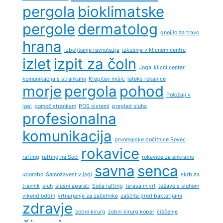
pergola
bioklimatske
pergole
dermatolog
gnojilo za travo
hrana
Izboljšanje ravnotežja
izkušnje v klicnem centru
izlet
izpit za čoln
Joga
klicni center
komunikacija s strankami
Krepitev mišic
lateks rokavice
morje
pergola
pohod
Položaji v
jogi
pomoč strankam
POS sistemi
pregled sluha
profesionalna
komunikacija
prvomajske počitnice Bovec
rokavice
rafting
rafting na Soči
rokavice za enkratno
savna
senca
uporabo
Samozavest v jogi
skrb za
travnik
sluh
slušni aparati
Soča rafting
terasa in vrt
težave s sluhom
vikend oddih
vrtnarjenje za začetnike
zaščita pred bakterijami
zdravje
zobni kirurg
zobni kirurg koper
čiščenje