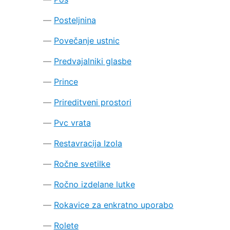
Posteljnina
Povečanje ustnic
Predvajalniki glasbe
Prince
Prireditveni prostori
Pvc vrata
Restavracija Izola
Ročne svetilke
Ročno izdelane lutke
Rokavice za enkratno uporabo
Rolete