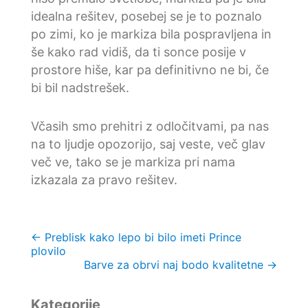
idealna rešitev, posebej se je to poznalo
po zimi, ko je markiza bila pospravljena in
še kako rad vidiš, da ti sonce posije v
prostore hiše, kar pa definitivno ne bi, če
bi bil nadstrešek.
Včasih smo prehitri z odločitvami, pa nas
na to ljudje opozorijo, saj veste, več glav
več ve, tako se je markiza pri nama
izkazala za pravo rešitev.
Navigacija
←
Preblisk kako lepo bi bilo imeti Prince
plovilo
prispevka
Barve za obrvi naj bodo kvalitetne
→
Kategorije