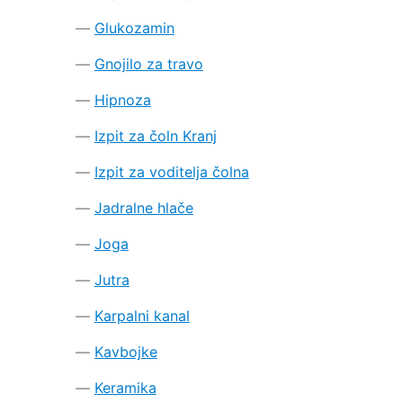
Glukozamin
Gnojilo za travo
Hipnoza
Izpit za čoln Kranj
Izpit za voditelja čolna
Jadralne hlače
Joga
Jutra
Karpalni kanal
Kavbojke
Keramika