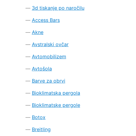
3d tiskanje po naročilu
Access Bars
Akne
Avstralski ovčar
Avtomobilizem
Avtošola
Barve za obrvi
Bioklimatska pergola
Bioklimatske pergole
Botox
Breitling