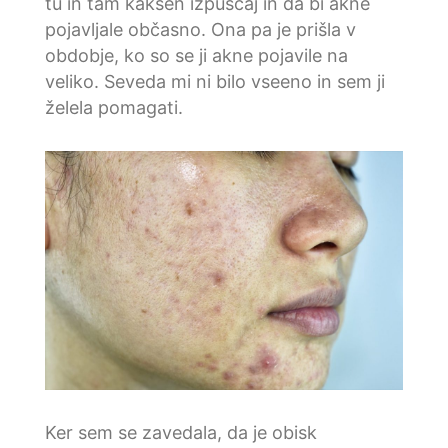
tu in tam kakšen izpuščaj in da bi akne
pojavljale občasno. Ona pa je prišla v
obdobje, ko so se ji akne pojavile na
veliko. Seveda mi ni bilo vseeno in sem ji
želela pomagati.
Ker sem se zavedala, da je obisk