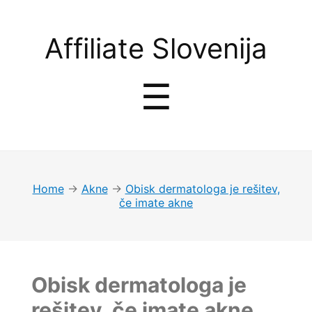
Affiliate
Affiliate Slovenija
Slovenija
Menu
☰
Home
→
Akne
→
Obisk dermatologa je rešitev,
če imate akne
Obisk dermatologa je
rešitev, če imate akne