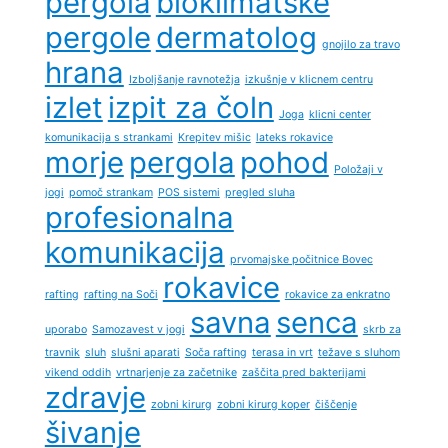
pergola
bioklimatske
pergole
dermatolog
gnojilo za travo
hrana
Izboljšanje ravnotežja
izkušnje v klicnem centru
izlet
izpit za čoln
Joga
klicni center
komunikacija s strankami
Krepitev mišic
lateks rokavice
morje
pergola
pohod
Položaji v
jogi
pomoč strankam
POS sistemi
pregled sluha
profesionalna
komunikacija
prvomajske počitnice Bovec
rokavice
rafting
rafting na Soči
rokavice za enkratno
savna
senca
uporabo
Samozavest v jogi
skrb za
travnik
sluh
slušni aparati
Soča rafting
terasa in vrt
težave s sluhom
vikend oddih
vrtnarjenje za začetnike
zaščita pred bakterijami
zdravje
zobni kirurg
zobni kirurg koper
čiščenje
šivanje