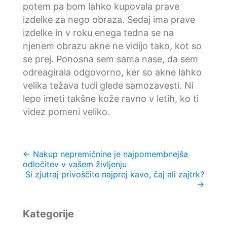
potem pa bom lahko kupovala prave
izdelke za nego obraza. Sedaj ima prave
izdelke in v roku enega tedna se na
njenem obrazu akne ne vidijo tako, kot so
se prej. Ponosna sem sama nase, da sem
odreagirala odgovorno, ker so akne lahko
velika težava tudi glede samozavesti. Ni
lepo imeti takšne kože ravno v letih, ko ti
videz pomeni veliko.
Navigacija
←
Nakup nepremičnine je najpomembnejša
odločitev v vašem življenju
prispevka
Si zjutraj privoščite najprej kavo, čaj ali zajtrk?
→
Kategorije