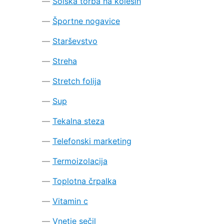
Šolska torba na kolesih
Športne nogavice
Starševstvo
Streha
Stretch folija
Sup
Tekalna steza
Telefonski marketing
Termoizolacija
Toplotna črpalka
Vitamin c
Vnetje sečil