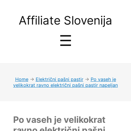
Affiliate
Affiliate Slovenija
Slovenija
Menu
☰
Home
→
Električni pašni pastir
→
Po vaseh je
velikokrat ravno električni pašni pastir napeljan
Po vaseh je velikokrat
ravno električni pašni