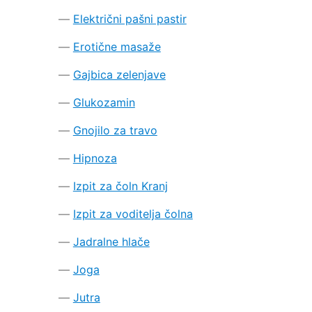
Električni pašni pastir
Erotične masaže
Gajbica zelenjave
Glukozamin
Gnojilo za travo
Hipnoza
Izpit za čoln Kranj
Izpit za voditelja čolna
Jadralne hlače
Joga
Jutra