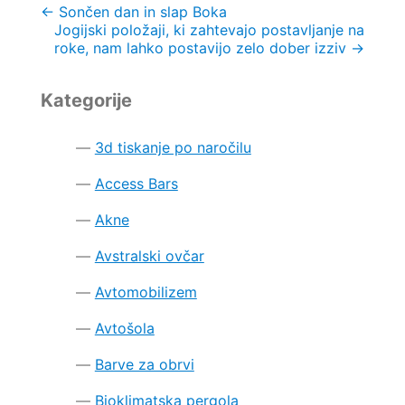
Navigacija
←
Sončen dan in slap Boka
Jogijski položaji, ki zahtevajo postavljanje na
prispevka
roke, nam lahko postavijo zelo dober izziv
→
Kategorije
3d tiskanje po naročilu
Access Bars
Akne
Avstralski ovčar
Avtomobilizem
Avtošola
Barve za obrvi
Bioklimatska pergola