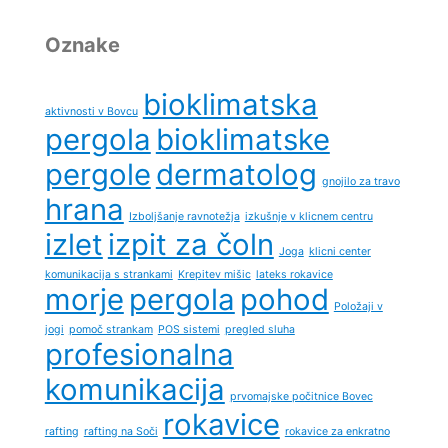
Oznake
bioklimatska
aktivnosti v Bovcu
pergola
bioklimatske
pergole
dermatolog
gnojilo za travo
hrana
Izboljšanje ravnotežja
izkušnje v klicnem centru
izlet
izpit za čoln
Joga
klicni center
komunikacija s strankami
Krepitev mišic
lateks rokavice
morje
pergola
pohod
Položaji v
jogi
pomoč strankam
POS sistemi
pregled sluha
profesionalna
komunikacija
prvomajske počitnice Bovec
rokavice
rafting
rafting na Soči
rokavice za enkratno