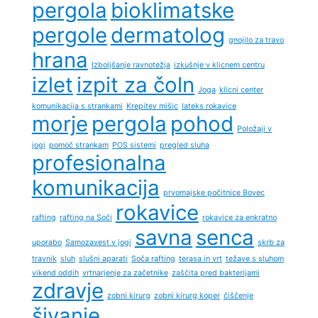
pergola
bioklimatske
pergole
dermatolog
gnojilo za travo
hrana
Izboljšanje ravnotežja
izkušnje v klicnem centru
izlet
izpit za čoln
Joga
klicni center
komunikacija s strankami
Krepitev mišic
lateks rokavice
morje
pergola
pohod
Položaji v
jogi
pomoč strankam
POS sistemi
pregled sluha
profesionalna
komunikacija
prvomajske počitnice Bovec
rokavice
rafting
rafting na Soči
rokavice za enkratno
savna
senca
uporabo
Samozavest v jogi
skrb za
travnik
sluh
slušni aparati
Soča rafting
terasa in vrt
težave s sluhom
vikend oddih
vrtnarjenje za začetnike
zaščita pred bakterijami
zdravje
zobni kirurg
zobni kirurg koper
čiščenje
šivanje