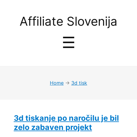
Affiliate
Affiliate Slovenija
Slovenija
Menu
☰
Home
→
3d tisk
3d tiskanje po naročilu je bil
zelo zabaven projekt