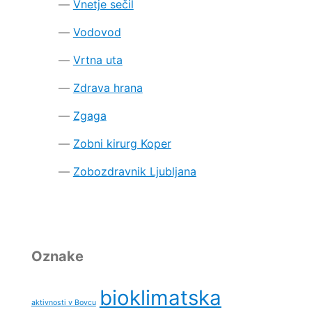
Vnetje sečil
Vodovod
Vrtna uta
Zdrava hrana
Zgaga
Zobni kirurg Koper
Zobozdravnik Ljubljana
Oznake
bioklimatska
aktivnosti v Bovcu