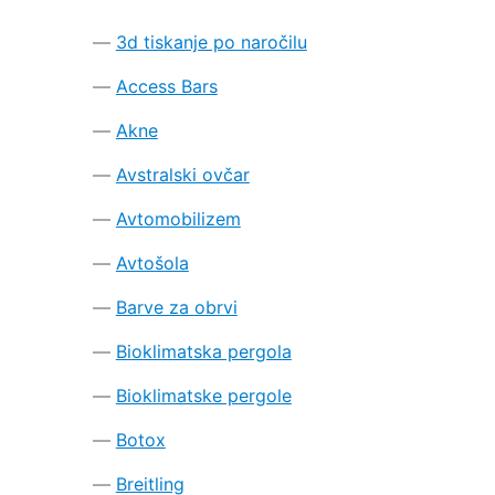
3d tiskanje po naročilu
Access Bars
Akne
Avstralski ovčar
Avtomobilizem
Avtošola
Barve za obrvi
Bioklimatska pergola
Bioklimatske pergole
Botox
Breitling