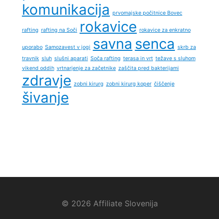
komunikacija
prvomajske počitnice Bovec
rokavice
rafting
rafting na Soči
rokavice za enkratno
savna
senca
uporabo
Samozavest v jogi
skrb za
travnik
sluh
slušni aparati
Soča rafting
terasa in vrt
težave s sluhom
vikend oddih
vrtnarjenje za začetnike
zaščita pred bakterijami
zdravje
zobni kirurg
zobni kirurg koper
čiščenje
šivanje
© 2026 Affiliate Slovenija