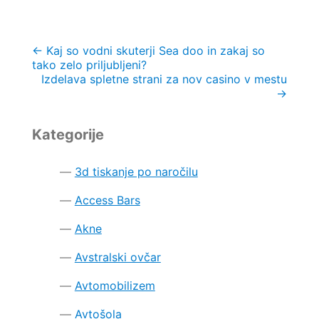
Navigacija
←
Kaj so vodni skuterji Sea doo in zakaj so
tako zelo priljubljeni?
prispevka
Izdelava spletne strani za nov casino v mestu
→
Kategorije
3d tiskanje po naročilu
Access Bars
Akne
Avstralski ovčar
Avtomobilizem
Avtošola