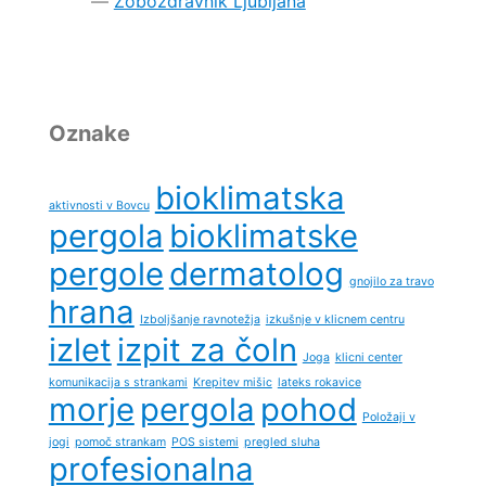
Zobozdravnik Ljubljana
Oznake
bioklimatska
aktivnosti v Bovcu
pergola
bioklimatske
pergole
dermatolog
gnojilo za travo
hrana
Izboljšanje ravnotežja
izkušnje v klicnem centru
izlet
izpit za čoln
Joga
klicni center
komunikacija s strankami
Krepitev mišic
lateks rokavice
morje
pergola
pohod
Položaji v
jogi
pomoč strankam
POS sistemi
pregled sluha
profesionalna