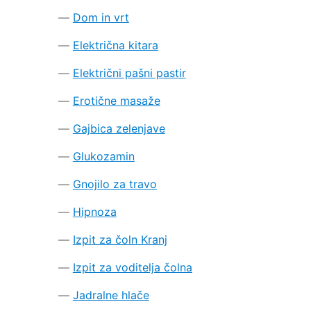
Dom in vrt
Električna kitara
Električni pašni pastir
Erotične masaže
Gajbica zelenjave
Glukozamin
Gnojilo za travo
Hipnoza
Izpit za čoln Kranj
Izpit za voditelja čolna
Jadralne hlače