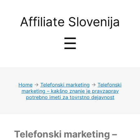
Affiliate
Affiliate Slovenija
Slovenija
Menu
☰
Home
→
Telefonski marketing
→
Telefonski
marketing – kakšno znanje je pravzaprav
potrebno imeti za tovrstno dejavnost
Telefonski marketing –