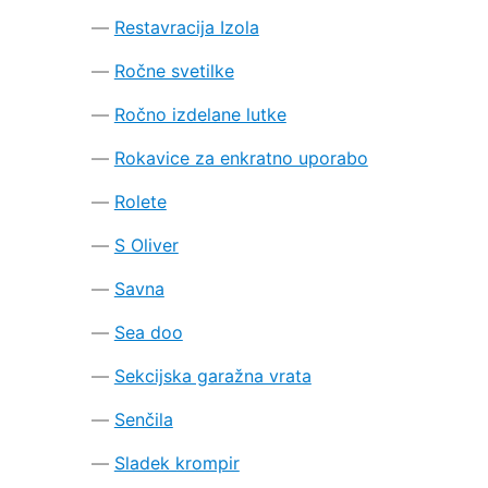
Restavracija Izola
Ročne svetilke
Ročno izdelane lutke
Rokavice za enkratno uporabo
Rolete
S Oliver
Savna
Sea doo
Sekcijska garažna vrata
Senčila
Sladek krompir