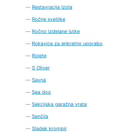
Restavracija Izola
Ročne svetilke
Ročno izdelane lutke
Rokavice za enkratno uporabo
Rolete
S Oliver
Savna
Sea doo
Sekcijska garažna vrata
Senčila
Sladek krompir