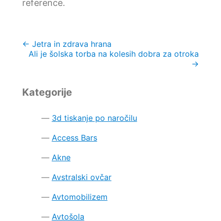
reference.
Navigacija
←
Jetra in zdrava hrana
Ali je šolska torba na kolesih dobra za otroka
prispevka
→
Kategorije
3d tiskanje po naročilu
Access Bars
Akne
Avstralski ovčar
Avtomobilizem
Avtošola