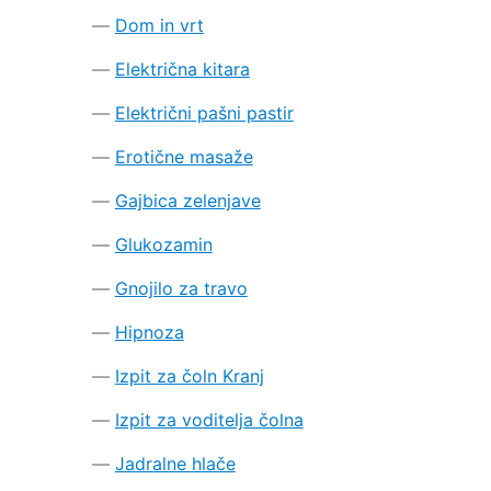
Dom in vrt
Električna kitara
Električni pašni pastir
Erotične masaže
Gajbica zelenjave
Glukozamin
Gnojilo za travo
Hipnoza
Izpit za čoln Kranj
Izpit za voditelja čolna
Jadralne hlače