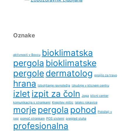
Oznake
bioklimatska
aktivnosti v Bovcu
pergola
bioklimatske
pergole
dermatolog
gnojilo za travo
hrana
Izboljšanje ravnotežja
izkušnje v klicnem centru
izlet
izpit za čoln
Joga
klicni center
komunikacija s strankami
Krepitev mišic
lateks rokavice
morje
pergola
pohod
Položaji v
jogi
pomoč strankam
POS sistemi
pregled sluha
profesionalna